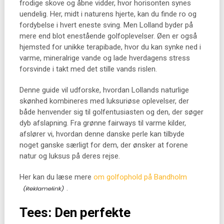
frodige skove og åbne vidder, hvor horisonten synes
uendelig. Her, midt i naturens hjerte, kan du finde ro og
fordybelse i hvert eneste sving. Men Lolland byder på
mere end blot enestående golfoplevelser. Øen er også
hjemsted for unikke terapibade, hvor du kan synke ned i
varme, mineralrige vande og lade hverdagens stress
forsvinde i takt med det stille vands rislen.
Denne guide vil udforske, hvordan Lollands naturlige
skønhed kombineres med luksuriøse oplevelser, der
både henvender sig til golfentusiasten og den, der søger
dyb afslapning. Fra grønne fairways til varme kilder,
afslører vi, hvordan denne danske perle kan tilbyde
noget ganske særligt for dem, der ønsker at forene
natur og luksus på deres rejse.
Her kan du læse mere
om golfophold på Bandholm
.
Tees: Den perfekte