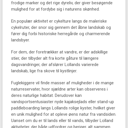
frodige marker og det rige dyreliv, der giver besøgende
mulighed for at fordybe sig i naturens skønhed.
En populær aktivitet er cykelture langs de maleriske
cykelruter, der snor sig gennem det åbne landskab og
fører dig forbi historiske herregårde og charmerende
landsbyer.
For dem, der foretrækker at vandre, er der adskillige
stier, der tilbyder alt fra korte gåture til længere
dagsvandringer, der afslører Lollands varierede
landskab, lige fra skove til kystlinjer.
Fuglekiggere vil finde masser af muligheder i de mange
naturreservater, hvor sjældne arter kan observeres i
deres naturlige habitat. Derudover kan
vandsportsentusiaster nyde kajaksejlads eller stand-up
paddleboarding langs Lollands rolige kyster, hvilket giver
en unik mulighed for at opleve øens natur fra vandsiden.
Uanset om du er til lands eller til vands, tilbyder Lolland
aktiviteter, der både udfordrer og beriger, alt sammen