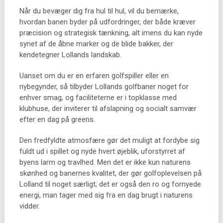
Når du bevæger dig fra hul til hul, vil du bemærke,
hvordan banen byder på udfordringer, der både kræver
præcision og strategisk tænkning, alt imens du kan nyde
synet af de åbne marker og de blide bakker, der
kendetegner Lollands landskab.
Uanset om du er en erfaren golfspiller eller en
nybegynder, så tilbyder Lollands golfbaner noget for
enhver smag, og faciliteterne er i topklasse med
klubhuse, der inviterer til afslapning og socialt samvær
efter en dag på greens.
Den fredfyldte atmosfære gør det muligt at fordybe sig
fuldt ud i spillet og nyde hvert øjeblik, uforstyrret af
byens larm og travlhed. Men det er ikke kun naturens
skønhed og banernes kvalitet, der gør golfoplevelsen på
Lolland til noget særligt; det er også den ro og fornyede
energi, man tager med sig fra en dag brugt i naturens
vidder.