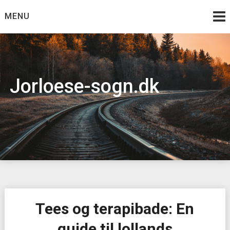
Skip
MENU
to
content
Jorloese-sogn.dk
Tees og terapibade: En
guide til lollands