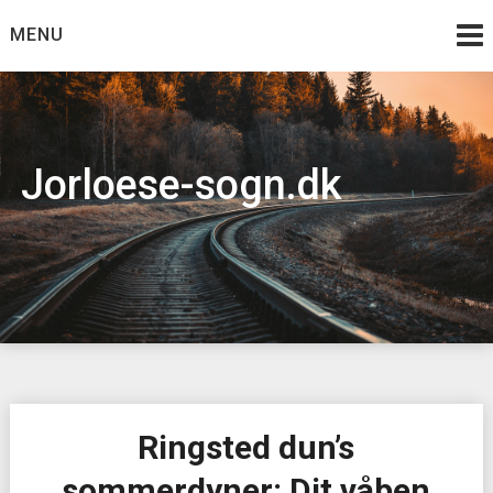
Skip
MENU
to
content
Jorloese-sogn.dk
Ringsted dun’s
sommerdyner: Dit våben