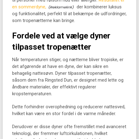
til personer med følsom hud eller allergier.
Resultatet er
en sommerdyne,
der kombinerer luksus
og funktionalitet, perfekt til at bekæmpe de udfordringer,
som tropenætterne kan bringe.
Fordele ved at vælge dyner
tilpasset tropenætter
Når temperaturen stiger, og nætterne bliver tropiske, er
det afgørende at have en dyne, der kan sikre en
behagelig nattesøvn. Dyner tilpasset tropenætter,
såsom dem fra Ringsted Dun, er designet med lette og
åndbare materialer, der effektivt regulerer
kropstemperaturen.
Dette forhindrer overophedning og reducerer nattesved,
hvilket kan være en stor fordel i de varme måneder.
Derudover er disse dyner ofte fremstillet med avanceret
teknologi, der fremmer luftcirkulationen, hvilket