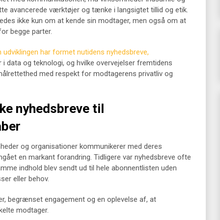
e avancerede værktøjer og tænke i langsigtet tillid og etik.
åledes ikke kun om at kende sin modtager, men også om at
or begge parter.
 udviklingen har formet nutidens nyhedsbreve,
r i data og teknologi, og hvilke overvejelser fremtidens
målrettethed med respekt for modtagerens privatliv og
ke nyhedsbreve til
aber
omheder og organisationer kommunikerer med deres
et en markant forandring. Tidligere var nyhedsbreve ofte
mme indhold blev sendt ud til hele abonnentlisten uden
sser eller behov.
ater, begrænset engagement og en oplevelse af, at
kelte modtager.