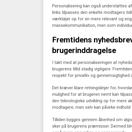
Personalisering kan også understøttes af 
links tilpasses den enkelte modtagers tidl
værktøjer op for en mere relevant og en
massekommunikation, men som individuel
Fremtidens nyhedsbreve:
brugerinddragelse
I takt med at personaliseringen af nyhedsb
brugerens tillid stadig vigtigere. Fremt
respekt for privatliv og gennemsigtighed 
Det kræver klare retningslinjer for, hvor
mulighed for at brugeren nemt kan tilpas
den teknologiske udvikling op for mere ak
modtagere, men selv kan påvirke indhol
Tilliden bygges gennem åbenhed om algorit
sker på brugerens præmisser. Dermed bli