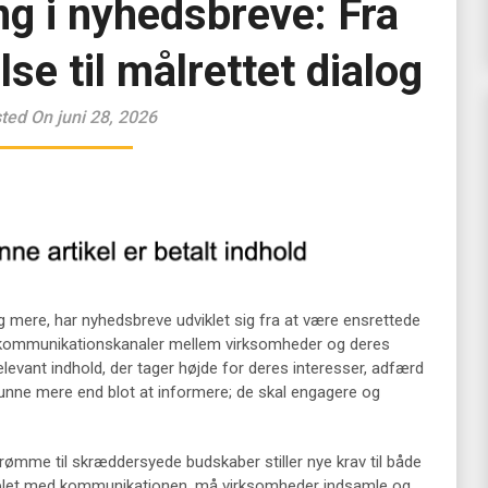
ng i nyhedsbreve: Fra
e til målrettet dialog
ted On juni 28, 2026
og mere, har nyhedsbreve udviklet sig fra at være ensrettede
e kommunikationskanaler mellem virksomheder og deres
evant indhold, der tager højde for deres interesser, adfærd
unne mere end blot at informere; de skal engagere og
ømme til skræddersyede budskaber stiller nye krav til både
 plet med kommunikationen, må virksomheder indsamle og