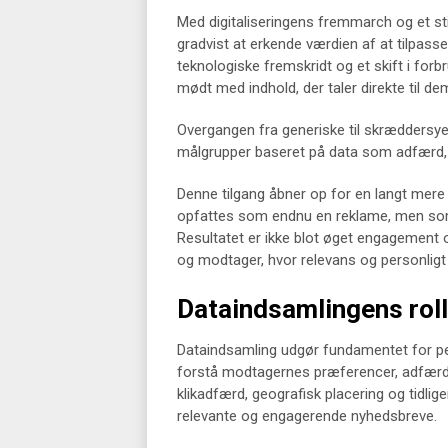
Med digitaliseringens fremmarch og et s
gradvist at erkende værdien af at tilpass
teknologiske fremskridt og et skift i for
mødt med indhold, der taler direkte til de
Overgangen fra generiske til skræddersye
målgrupper baseret på data som adfærd, d
Denne tilgang åbner op for en langt mere
opfattes som endnu en reklame, men som 
Resultatet er ikke blot øget engagement 
og modtager, hvor relevans og personligt
Dataindsamlingens roll
Dataindsamling udgør fundamentet for per
forstå modtagernes præferencer, adfærd 
klikadfærd, geografisk placering og tidl
relevante og engagerende nyhedsbreve.