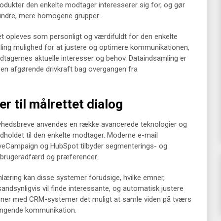
produkter den enkelte modtager interesserer sig for, og gør
mindre, mere homogene grupper.
t opleves som personligt og værdifuldt for den enkelte
ling mulighed for at justere og optimere kommunikationen,
tagernes aktuelle interesser og behov. Dataindsamling er
n en afgørende drivkraft bag overgangen fra
r til målrettet dialog
 nyhedsbreve anvendes en række avancerede teknologier og
indholdet til den enkelte modtager. Moderne e-mail
veCampaign og HubSpot tilbyder segmenterings- og
 brugeradfærd og præferencer.
nlæring kan disse systemer forudsige, hvilke emner,
 sandsynligvis vil finde interessante, og automatisk justere
tioner med CRM-systemer det muligt at samle viden på tværs
ngende kommunikation.