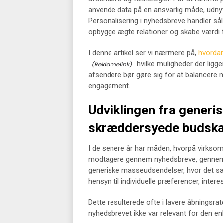
anvende data på en ansvarlig måde, udnytt
Personalisering i nyhedsbreve handler s
opbygge ægte relationer og skabe værdi f
I denne artikel ser vi nærmere på,
hvordan
hvilke muligheder der ligge
afsendere bør gøre sig for at balancere 
engagement.
Udviklingen fra generis
skræddersyede budsk
I de senere år har måden, hvorpå virks
modtagere gennem nyhedsbreve, gennemgå
generiske masseudsendelser, hvor det sa
hensyn til individuelle præferencer, intere
Dette resulterede ofte i lavere åbningsr
nyhedsbrevet ikke var relevant for den en