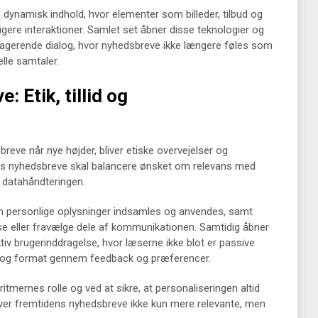
dynamisk indhold, hvor elementer som billeder, tilbud og
igere interaktioner. Samlet set åbner disse teknologier og
gagerende dialog, hvor nyhedsbreve ikke længere føles som
le samtaler.
 Etik, tillid og
reve når nye højder, bliver etiske overvejelser og
idens nyhedsbreve skal balancere ønsket om relevans med
i datahåndteringen.
dan personlige oplysninger indsamles og anvendes, samt
se eller fravælge dele af kommunikationen. Samtidig åbner
tiv brugerinddragelse, hvor læserne ikke blot er passive
d og format gennem feedback og præferencer.
mernes rolle og ved at sikre, at personaliseringen altid
ver fremtidens nyhedsbreve ikke kun mere relevante, men