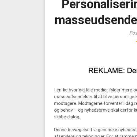
Personaliseri
masseudsendels
Pos
I en tid hvor digitale medier fylder mere 
masseudsendelser til at blive personlig
modtagere. Modtagerne forventer i dag rel
og behov – og nyhedsbreve skal derfor k
skabe dialog.
Denne bevægelse fra generiske nyhedsstr
afsendere og teknologier. For at ramme