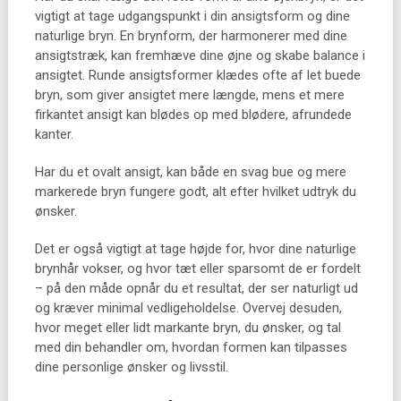
vigtigt at tage udgangspunkt i din ansigtsform og dine
naturlige bryn. En brynform, der harmonerer med dine
ansigtstræk, kan fremhæve dine øjne og skabe balance i
ansigtet. Runde ansigtsformer klædes ofte af let buede
bryn, som giver ansigtet mere længde, mens et mere
firkantet ansigt kan blødes op med blødere, afrundede
kanter.
Har du et ovalt ansigt, kan både en svag bue og mere
markerede bryn fungere godt, alt efter hvilket udtryk du
ønsker.
Det er også vigtigt at tage højde for, hvor dine naturlige
brynhår vokser, og hvor tæt eller sparsomt de er fordelt
– på den måde opnår du et resultat, der ser naturligt ud
og kræver minimal vedligeholdelse. Overvej desuden,
hvor meget eller lidt markante bryn, du ønsker, og tal
med din behandler om, hvordan formen kan tilpasses
dine personlige ønsker og livsstil.