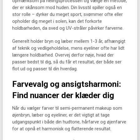
opmærksom på helingsprocessen og vælge en metode,
der er skånsom mod huden. Din livsstil spiller også en
stor rolle – dyrker du meget sport, svømmer ofte eller
opholder dig meget i solen, kan det forkorte
holdbarheden, da sved og UV-stråler påvirker farverne.
Generelt holder bryn og læber mellem 1-3 år, afhængigt
af teknik og vedligeholdelse, mens eyeliner ofte har lidt
længere holdbarhed. Overvej derfor nøje, hvad der
passer bedst til dig, så du får et resultat, der både ser
flot ud og passer til din hverdag.
Farvevalg og ansigtsharmoni:
Find nuancer der klæder dig
Når du vælger farver til semi-permanent makeup som
øjenbryn, læber og eyeliner, er det vigtigt at tage
udgangspunkt i både din hudtone, hårfarve og øjenfarve
for at opnå et harmonisk og flatterende resultat.