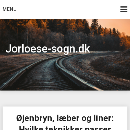
Skip
MENU
to
content
Jorloese-sogn.dk
Øjenbryn, læber og liner:
Hvilke teknikker passer