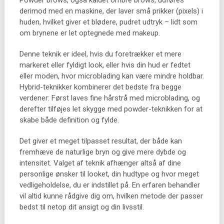
Powder brows, også kaldet ombre brows, udføres
derimod med en maskine, der laver små prikker (pixels) i
huden, hvilket giver et blødere, pudret udtryk – lidt som
om brynene er let optegnede med makeup.
Denne teknik er ideel, hvis du foretrækker et mere
markeret eller fyldigt look, eller hvis din hud er fedtet
eller moden, hvor microblading kan være mindre holdbar.
Hybrid-teknikker kombinerer det bedste fra begge
verdener: Først laves fine hårstrå med microblading, og
derefter tilføjes let skygge med powder-teknikken for at
skabe både definition og fylde.
Det giver et meget tilpasset resultat, der både kan
fremhæve de naturlige bryn og give mere dybde og
intensitet. Valget af teknik afhænger altså af dine
personlige ønsker til looket, din hudtype og hvor meget
vedligeholdelse, du er indstillet på. En erfaren behandler
vil altid kunne rådgive dig om, hvilken metode der passer
bedst til netop dit ansigt og din livsstil.