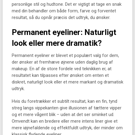
personlige stil og hudtone. Det er vigtigt at tage en snak
med din behandler om både form, farve og forventet
resultat, så du opnår præcis det udtryk, du ønsker.
Permanent eyeliner: Naturligt
look eller mere dramatik?
Permanent eyeliner er blevet et populært valg for dem,
der ønsker at fremhæve øjnene uden daglig brug af
makeup. En af de store fordele ved teknikken er, at
resultatet kan tilpasses efter ønsket om enten et
diskret, naturligt look eller et mere markant og dramatisk
udtryk.
Hvis du foretrækker et subtilt resultat, kan en fin, tynd
streg langs vippekanten give illusionen af tættere vipper
og et mere vågent blik – uden at det ser sminket ud.
Omvendt kan en bredere eller mere intens liner give et
mere iøjnefaldende og effektfuldt udtryk, der minder om
klassisk flydende eyeliner.