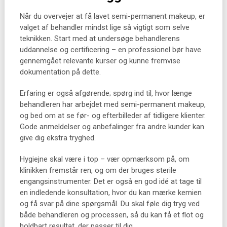
Når du overvejer at få lavet semi-permanent makeup, er
valget af behandler mindst lige så vigtigt som selve
teknikken. Start med at undersøge behandlerens
uddannelse og certificering – en professionel bør have
gennemgået relevante kurser og kunne fremvise
dokumentation på dette.
Erfaring er også afgørende; spørg ind til, hvor længe
behandleren har arbejdet med semi-permanent makeup,
og bed om at se før- og efterbilleder af tidligere klienter.
Gode anmeldelser og anbefalinger fra andre kunder kan
give dig ekstra tryghed.
Hygiejne skal være i top – vær opmærksom på, om
klinikken fremstår ren, og om der bruges sterile
engangsinstrumenter. Det er også en god idé at tage til
en indledende konsultation, hvor du kan mærke kemien
og få svar på dine spørgsmål. Du skal føle dig tryg ved
både behandleren og processen, så du kan få et flot og
holdbart resultat, der passer til dig.